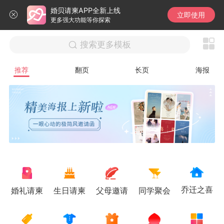
婚贝请柬APP全新上线
立即使用
更多强大功能等你探索
搜索更多模板
推荐
翻页
长页
海报
乔迁之喜
生日请柬
同学聚会
婚礼请柬
父母邀请