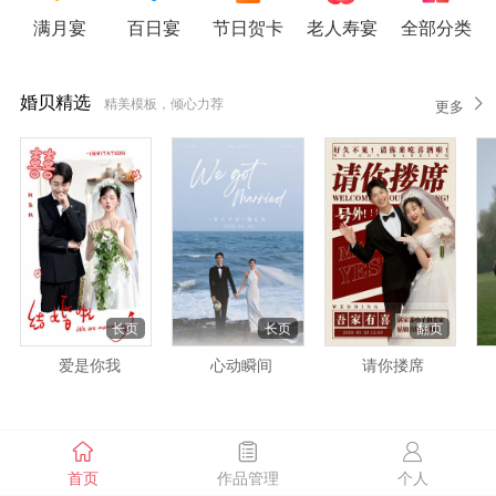
满月宴
百日宴
节日贺卡
老人寿宴
全部分类
婚贝精选
精美模板，倾心力荐
更多
长页
长页
翻页
爱是你我
心动瞬间
请你搂席
网红爆款
抖音/小红书火热榜
更多
首页
作品管理
个人